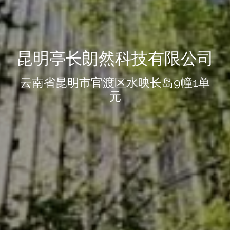
昆明亭长朗然科技有限公司
云南省昆明市官渡区水映长岛9幢1单
元